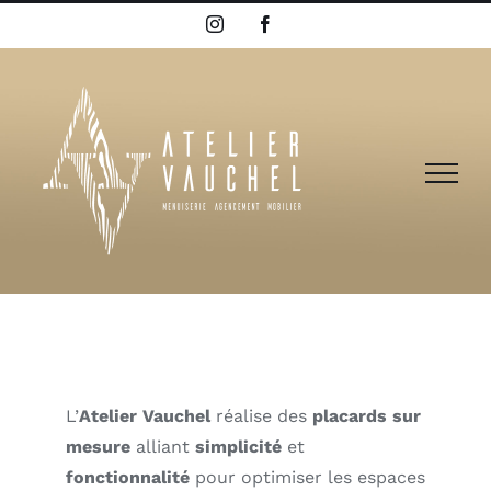
Passer
Instagram
Facebook
au
contenu
L’
Atelier Vauchel
réalise des
placards sur
mesure
alliant
simplicité
et
fonctionnalité
pour optimiser les espaces