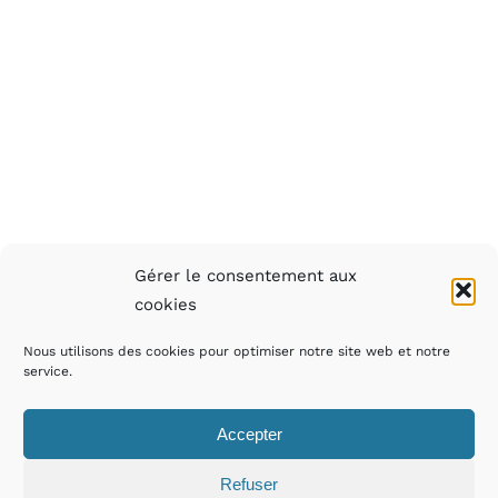
Gérer le consentement aux
cookies
Nous utilisons des cookies pour optimiser notre site web et notre
service.
© Copyright 2012 -
2026 | Avada Theme by
ThemeFusion
| All
Rights Reserved | Powered by
WordPress
Accepter
Instagram
Facebook
Refuser