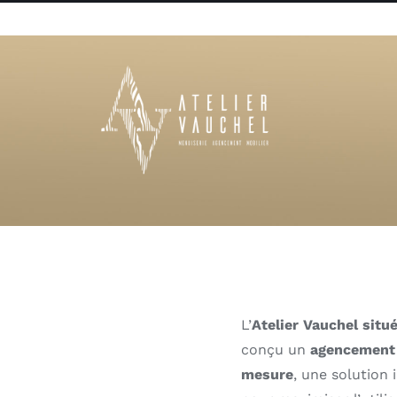
Passer
au
contenu
L’
Atelier Vauchel sit
conçu un
agencement 
mesure
, une solution 