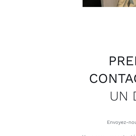
PRE
CONT
UN 
Envoyez-nou