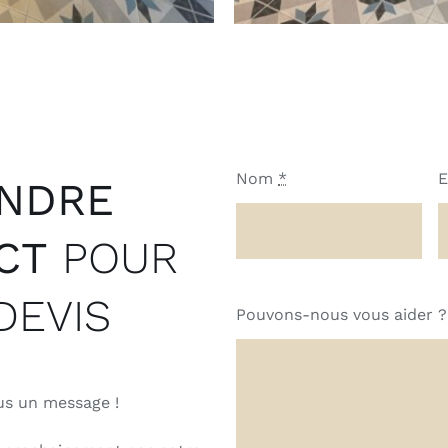
Nom
*
E
NDRE
ACT
POUR
DEVIS
Pouvons-nous vous aider ?
s un message !