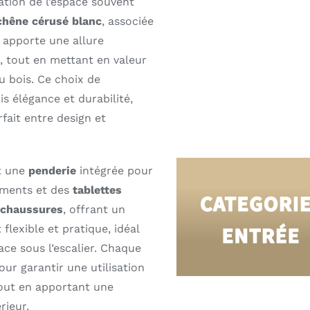
sation de l’espace souvent
chêne cérusé blanc
, associée
, apporte une allure
 tout en mettant en valeur
u bois. Ce choix de
is élégance et durabilité,
rfait entre design et
t une
penderie
intégrée pour
ements et des
tablettes
 chaussures
, offrant un
lexible et pratique, idéal
ce sous l’escalier. Chaque
ur garantir une utilisation
tout en apportant une
rieur.